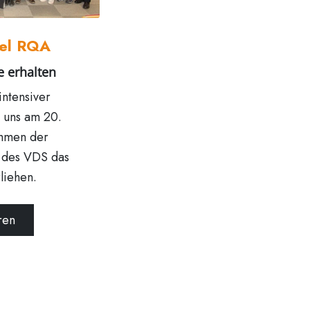
gel RQA
e erhalten
intensiver
 uns am 20.
ahmen der
 des VDS das
liehen.
ren