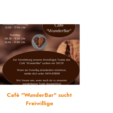
Cafè "WunderBar" sucht
Freiwillige