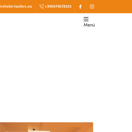
ersheim-taufers.eu
+390474678161
Menü