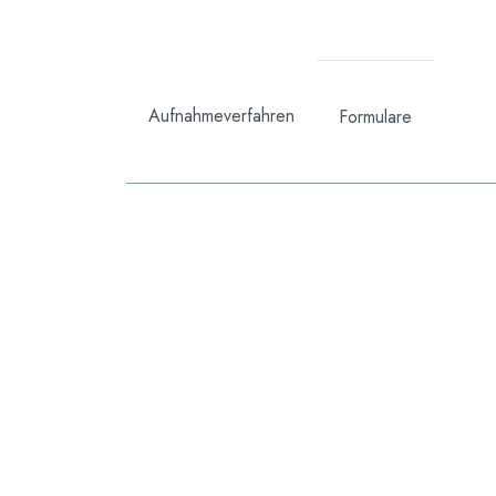
Aufnahmeverfahren
Formulare
Pfarre 9
I-39032 Sand in Taufers
+39 0474 67 81 61
info@altersheim-taufers.eu