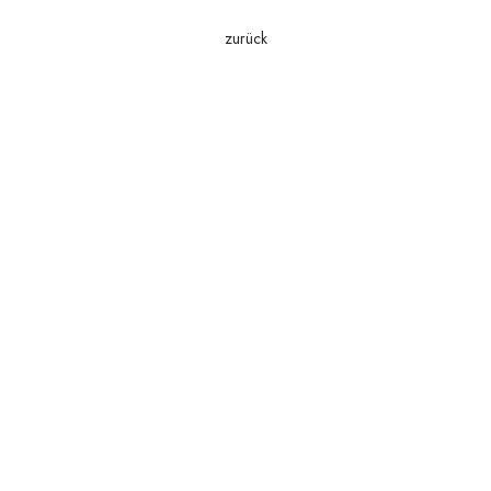
zurück
Aufnahmeverfahren
Formulare