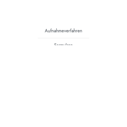
Aufnahmeverfahren
Formulare
Pfarre 9
I-39032 Sand in Taufers