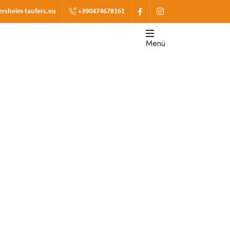
ersheim-taufers.eu
+390474678161
Menü