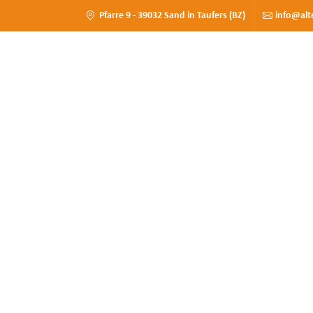
Pfarre 9 - 39032 Sand in Taufers (BZ)
info@alt