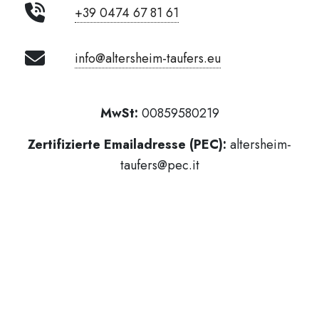
+39 0474 67 81 61
info@altersheim-taufers.eu
MwSt:
00859580219
Zertifizierte Emailadresse (PEC):
altersheim-
taufers@pec.it
Empfängerkodex:
USAL8PV
Whistleblowing
Link
Transparente Verwaltung
Impressum