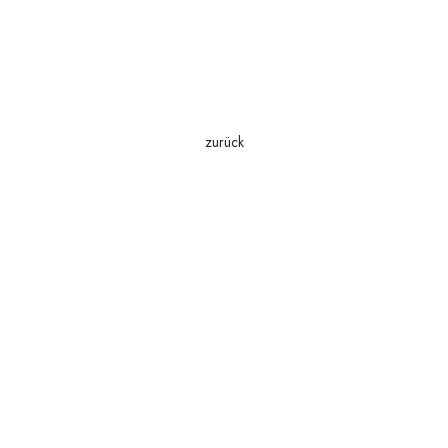
zurück
Aufnahmeverfahren
Formulare