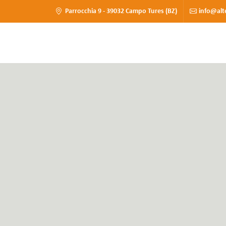
Parrocchia 9 - 39032 Campo Tures (BZ)
info@alt