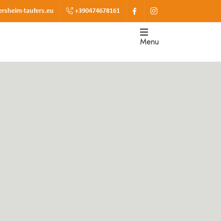
ersheim-taufers.eu
+390474678161
Menu